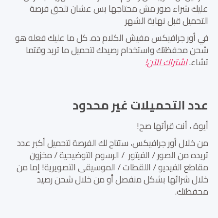
عليك شراء صور مش محتاجها بس عشان تلحق فرصة
التحميل قبل نهاية الشهر
في أور جرافيكس مفيش الكلام ده. كل ما عليك فعله هو
شحن محفظتك واستخدام رصيدك لتحميل ما تريد وقتما
تشاء.
اشتراك الآن!
عدد التحميلات غير محدود
أيوة ، أنت قرأتها صح!
من خلال أور جرافيكس، ستتاح لك الفرصة لتحميل أكبر عدد
تريده من الصور / الفيتور / الرسوم التوضيحية / مخزون
مقاطع الفيديو / اللقطات / الموسيقى التصويرية! إما من
خلال شرائها بشكل منفصل أو من خلال شحن رصيد
محفظتك.