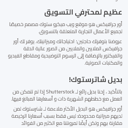
عظيم لمحترفي التسويق
أور جرافيكس هو موقع ويب ميكرو ستوك مصمم خصيصًا
لجميع الأعمال التجارية المتعلقة بالتسويق.
عروضنا بتوفرلك حاجتين؛ احتياجاتك وميزانيتك. يوفر لك أور
جرافيكس الملايين والملايين من الصور عالية الدقة
والفيكتور بالإضافة إلى الرسوم التوضيحية ومقاطع الفيديو
والمكتبات الصوتية.
بديل شاترستوك!
بالتأكيد ، إحنا بديل رائع لـ Shutterstock إذا لم تتمكن من
العمل مع خططهم الشهرية ذات و أسعارها المبالغ فيها.
أور جرافيكس هو البديل الأكثر ملاءمة لـ شترستوك لمن
لديهم ميزانية محدودة: ليس فقط بسبب أسعارنا الرخيصة
مقارنة بهم ولكن أيضًا لمرونتنا مع الكثير من الفوائد