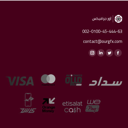
002-0100-45-444-63
contact@ourgfx.com
Find us on:
Instagram
Linkedin
Twitter
Facebook
page
page
page
page
opens
opens
opens
opens
in
in
in
in
new
new
new
new
window
window
window
window