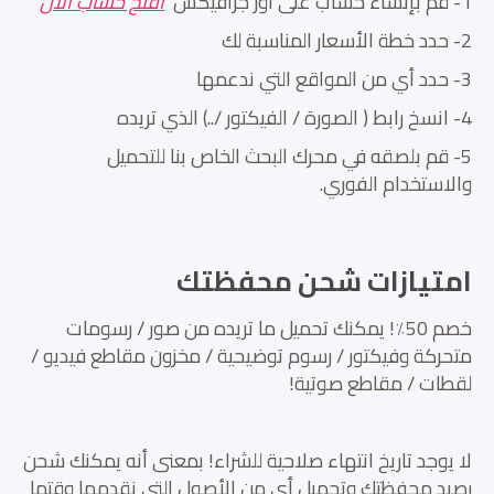
1- قم بإنشاء حساب على أور جرافيكس
أفتح حساب الأن
2- حدد خطة الأسعار المناسبة لك
3- حدد أي من المواقع التي ندعمها
4- انسخ رابط ( الصورة / الفيكتور /..) الذي تريده
5- قم بلصقه في محرك البحث الخاص بنا للتحميل
والاستخدام الفوري.
امتيازات شحن محفظتك
خصم 50٪! يمكنك تحميل ما تريده من صور / رسومات
متحركة وفيكتور / رسوم توضيحية / مخزون مقاطع فيديو /
لقطات / مقاطع صوتية!
لا يوجد تاريخ انتهاء صلاحية للشراء! بمعنى أنه يمكنك شحن
رصيد محفظتك وتحميل أي من الأصول التي نقدمها وقتما