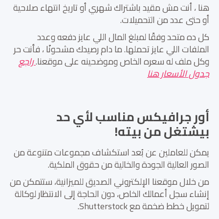
هنا ، أنت مش مقيد باشتراك شهري أو تاريخ انتهاء صلاحية
أو حتى عدد من التحميلات.
كل ده متحد وفقًا لمبلغ المال اللي عايز دفعه وعدد
الملفات اللي عايز تحملها. ما دام رصيدك مشحونًا ، فأنت حر
وكل ملف له سعره الخاص وموضحينه على موقعنا.
راجع
جدول الأسعار هنا
أور جرافيكس مناسب لأي حد
بيشتغل من بيته!
يمكن للعاملين عن بُعد استكشاف مجموعات متنوعة من
الصور العالية الجودة والخالية من حقوق الملكية.
من خلال موقعنا الإلكتروني الصديق للميزانية، ستتمكن من
إنشاء سجل أعمالك الخاص، دون الحاجة إلى الانتظار لوكالة
لتمويل خطط ضخمة مع Shutterstock.